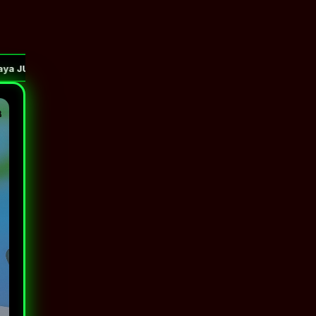
 JURAGANSLOT !!